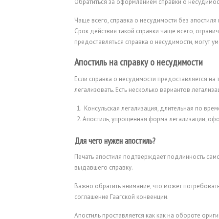
Обратиться за оформлением справки о несудимос
Чаще всего, справка о несудимости без апостиля
Срок действия такой справки чаще всего, ограни
предоставляться справка о несудимости, могут у
Апостиль на справку о несудимости
Если справка о несудимости предоставляется на 
легализовать. Есть несколько вариантов легализа
Консульская легализация, длительная по вре
Апостиль, упрощенная форма легализации, оф
Для чего нужен апостиль?
Печать апостиля подтверждает подлинность самой
выдавшего справку.
Важно обратить внимание, что может потребовать
соглашение Гаагской конвенции.
Апостиль проставляется как как на обороте ориги