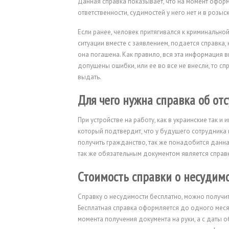
Данная справка показывает, что на момент оформ
ответственности, судимостей у него нет и в розыск
Если ранее, человек притягивался к криминальной
ситуации вместе с заявлением, подается справка,
она погашена. Как правило, вся эта информация 
допущены ошибки, или ее во все не внесли, то сп
выдать.
Для чего нужна справка об от
При устройстве на работу, как в украинские так 
который подтвердит, что у будущего сотрудника 
получить гражданство, так же понадобится данная
так же обязательным документом является справ
Стоимость справки о несудимо
Справку о несудимости бесплатно, можно получи
Бесплатная справка оформляется до одного месяц
момента получения документа на руки, а с даты о