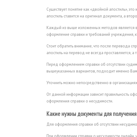
Существует понятие как «двойной апостиль», это
апостиль ставится на оригинал документа, а втор
Каждый из выше изложенных методов является ве
оформление справки и требований учреждения, 
Стоит обратить внимание, что после перевода спр
апостиль на перевод не всегда проставляется, а
Перед оформлением справки об отсутствии судимо
вышеуказанных вариантов, подходит именно Вам
Уточнить можно непосредственно в организациях 
От данной информации зависит правильность офор
оформления справки о несудимости.
Какие нужны документы для получения 
Для оформления справки об отсутствии несудим
При оформлении справки о несудимости онлайн, 