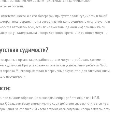
ления заявления, человек не притягивается к криминальной
е он не состоит.
 ответственности, и в его биографии присутствовала судимость, в такой
 которая подтвердит, что на сегодняшний день судимость отсутствует или
вносится автоматически, если при занесении данной информации были
равку могут задержать на неопределенное время, или ее вовсе могут не
сутствии судимости?
и иностранные организации, работодатели могут потребовать документ,
нет судимости. При установлении опеки или усыновлении ребенка. Чтоб
 справка. У некоторых стран, в перечень документов для открытия визы,
ка о несудимости.
сти:
ть при личном обращении в информ. центры работающие при МВД.
а. Обращаем Ваше внимание, что срок действия справки считается не с
бращения за справкой. И часто встречаются ситуации, когда актуальность