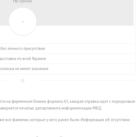
Не срочно
-
без личного присутствия
доставка по всей Украине
рописка не имеет значения
ется на фирменном бланке формата А5, каждая справка идет с порядковым
заверяется печатью департамента информатизации МВД.
акже все фамилии, которые у него ранее были. Информация об отсутствии