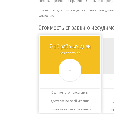
справки теряется, по причине длительного оформ
При необходимости получить справку о несудимос
компанию.
Стоимость справки о несудимо
7-10 рабочих дней
без апостиля
-
без личного присутствия
доставка по всей Украине
прописка не имеет значения
п