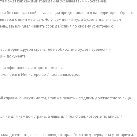
ти может как каждый гражданин Украины так и иностранец.
 или без консульской легализации предоставляется на территории Украины.
чивается одним месяцем. Но учреждения, куда будет в дальнейшем
меньшать или увеличивать срок действия по своему усмотрению.
территории другой страны, ее необходимо будет перевести и
ции документа:
мени оформления и дорогостоящая;
ормляется в Министерстве Иностранных Дел.
 справки о несудимости, а так же печать и подпись должностного лица
ся не для каждой страны, а лишь для тех стран, которые подписали
нала документа, так и на копию, которая была подтверждена у нотариуса.