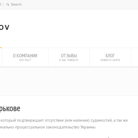
0
О КОМПАНИИ
ОТЗЫВЫ
БЛОГ
кто мы?
о нас говорят
новости сайта
рькове
который подтверждает отсутствие (или наличие) судимостей, а так же
минально-процессуальное законодательство Украины.