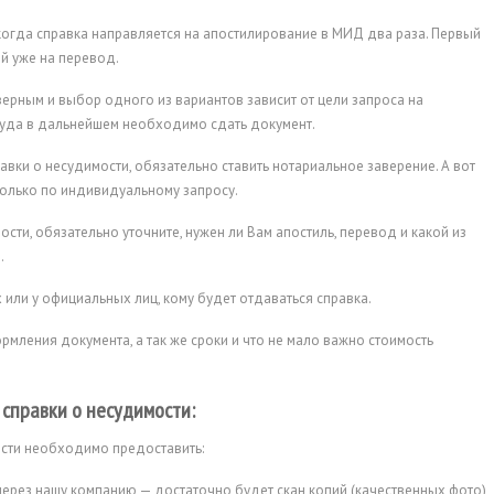
 когда справка направляется на апостилирование в МИД два раза. Первый
ой уже на перевод.
рным и выбор одного из вариантов зависит от цели запроса на
куда в дальнейшем необходимо сдать документ.
авки о несудимости, обязательно ставить нотариальное заверение. А вот
 только по индивидуальному запросу.
сти, обязательно уточните, нужен ли Вам апостиль, перевод и какой из
.
или у официальных лиц, кому будет отдаваться справка.
мления документа, а так же сроки и что не мало важно стоимость
справки о несудимости:
ости необходимо предоставить:
через нашу компанию — достаточно будет скан копий (качественных фото)