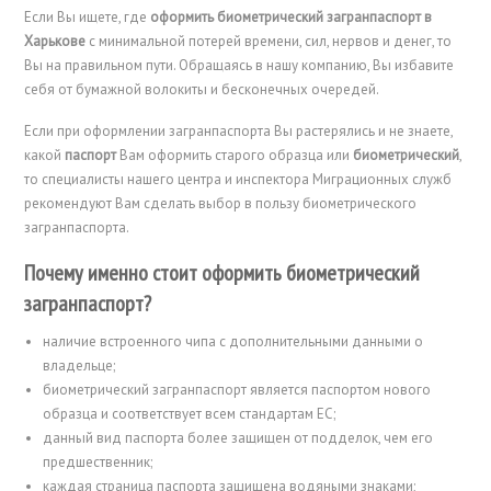
Если Вы ищете, где
оформить биометрический загранпаспорт в
Харькове
с минимальной потерей времени, сил, нервов и денег, то
Вы на правильном пути. Обращаясь в нашу компанию, Вы избавите
себя от бумажной волокиты и бесконечных очередей.
Если при оформлении загранпаспорта Вы растерялись и не знаете,
какой
паспорт
Вам оформить старого образца или
биометрический
,
то специалисты нашего центра и инспектора Миграционных служб
рекомендуют Вам сделать выбор в пользу биометрического
загранпаспорта.
Почему именно стоит оформить биометрический
загранпаспорт?
наличие встроенного чипа с дополнительными данными о
владельце;
биометрический загранпаспорт является паспортом нового
образца и соответствует всем стандартам ЕC;
данный вид паспорта более защищен от подделок, чем его
предшественник;
каждая страница паспорта защищена водяными знаками;