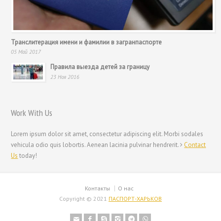
Транслитерация имени и фамилии в загранпаспорте
05 Май 2017
Правила выезда детей за границу
23 Ноя 2016
Work With Us
Lorem ipsum dolor sit amet, consectetur adipiscing elit. Morbi sodales
vehicula odio quis lobortis. Aenean lacinia pulvinar hendrerit.
Contact
Us
today!
Контакты
О нас
Copyright © 2021
ПАСПОРТ-ХАРЬКОВ