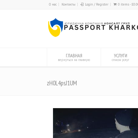
О нас
Контакты
Login / Register
0 items -
£
0.0
ГЛАВНАЯ
УСЛУГИ
вернуться на главную
список услуг
zH0L4psJ1UM