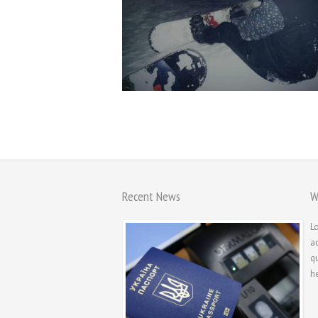
Recent News
W
L
ad
qu
he