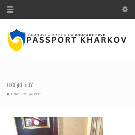
ПОЗВОНИТЕ НАМ: +38 (063) 16-777-19
ttOFjRFnidY
Home
ttOFjRFnidY